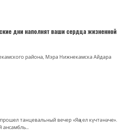
ские дни наполнят ваши сердца жизненной
некамского района, Мэра Нижнекамска Айдара
прошел танцевальный вечер «Яңа ел күчтәнәче».
ансамбль...