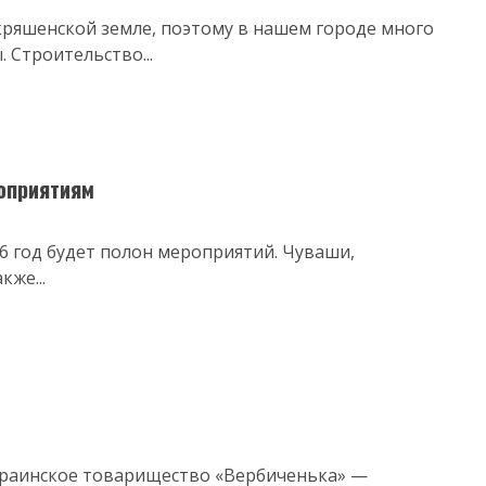
 кряшенской земле, поэтому в нашем городе много
 Строительство...
оприятиям
16 год будет полон мероприятий. Чуваши,
же...
украинское товарищество «Вербиченька» —