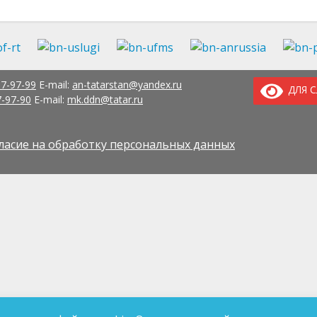
37-97-99
E-mail:
an-tatarstan@yandex.ru
ДЛЯ 
7-97-90
E-mail:
mk.ddn@tatar.ru
ласие на обработку персональных данных