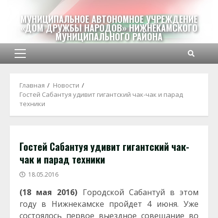
Перейти
к
МУНИЦИПАЛЬНОЕ АВТОНОМНОЕ УЧРЕЖДЕНИЕ
«ДОМ ДРУЖБЫ НАРОДОВ» НИЖНЕКАМСКОГО
содержимому
МУНИЦИПАЛЬНОГО РАЙОНА
Основное
меню
Главная
Новости
Гостей Сабантуя удивит гигантский чак-чак и парад
техники
Гостей Сабантуя удивит гигантский чак-
чак и парад техники
18.05.2016
(18 мая 2016)
Городской Сабантуй в этом
году в Нижнекамске пройдет 4 июня. Уже
состоялось первое выездное совещание во