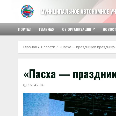
Перейти
к
МУНИЦИПАЛЬНОЕ АВТОНОМНОЕ У
содержимому
ПОРТАЛ
ГЛАВНАЯ
ОБ ОРГАНИЗАЦИИ
НОВОС
Главная
Новости
«Пасха — праздников праздник!»
«Пасха — праздник
16.04.2026