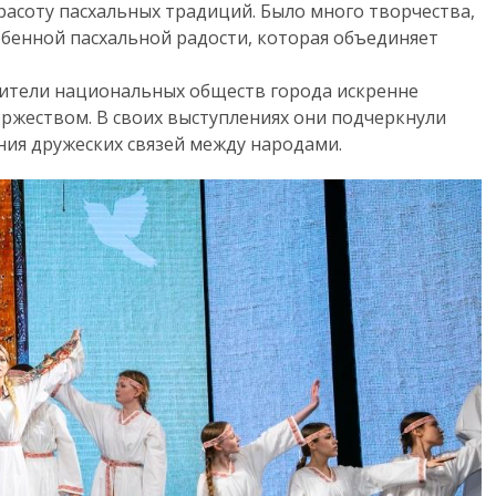
расоту пасхальных традиций. Было много творчества,
собенной пасхальной радости, которая объединяет
дители национальных обществ города искренне
оржеством. В своих выступлениях они подчеркнули
ния дружеских связей между народами.