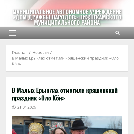
Перейти
к
МУНИЦИПАЛЬНОЕ АВТОНОМНОЕ УЧРЕЖДЕНИЕ
«ДОМ ДРУЖБЫ НАРОДОВ» НИЖНЕКАМСКОГО
содержимому
МУНИЦИПАЛЬНОГО РАЙОНА
Основное
меню
Главная
Новости
В Малых Ерыклах отметили кряшенский праздник «Оло
Кöн»
В Малых Ерыклах отметили кряшенский
праздник «Оло Кöн»
21.04.2026